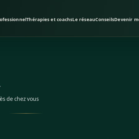
ofessionnel
Thérapies et coachs
Le réseau
Conseils
Devenir 
e
rès de chez vous