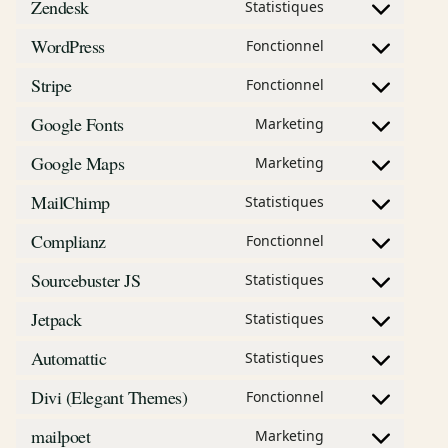
Zendesk
Statistiques
Consent to serv
WordPress
Fonctionnel
Consent to serv
Stripe
Fonctionnel
Consent to servi
Google Fonts
Marketing
Consent to servi
Google Maps
Marketing
Consent to serv
MailChimp
Statistiques
Consent to serv
Complianz
Fonctionnel
Consent to serv
Sourcebuster JS
Statistiques
Consent to servi
Jetpack
Statistiques
Consent to servi
Automattic
Statistiques
Consent to servi
Divi (Elegant Themes)
Fonctionnel
Consent to servi
mailpoet
Marketing
Consent to serv