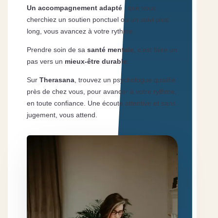
Un accompagnement adapté
: que vous
cherchiez un soutien ponctuel ou un suivi plus
long, vous avancez à votre rythme.
Prendre soin de sa
santé mentale
, c’est faire un
pas vers un
mieux-être durable
.
Sur
Therasana
, trouvez un psychologue qualifié
près de chez vous, pour avancer à votre rythme,
en toute confiance. Une écoute attentive et sans
jugement, vous attend.