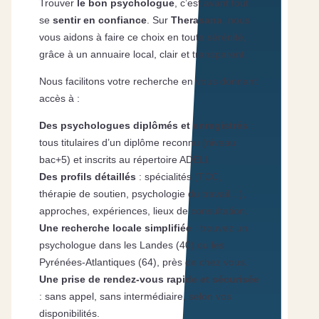
Trouver
le bon psychologue
, c’est avant tout
se
sentir en confiance
. Sur
Therasana
, nous
vous aidons à faire ce choix en toute sérénité,
grâce à un annuaire local, clair et transparent.
Nous facilitons votre recherche en vous donnant
accès à :
Des psychologues diplômés et enregistrés
:
tous titulaires d’un diplôme reconnu (niveau
bac+5) et inscrits au répertoire ADELI.
Des profils détaillés
: spécialités (TCC,
thérapie de soutien, psychologie du travail…),
approches, expériences, lieux de consultation.
Une recherche locale simplifiée
: trouvez un
psychologue dans les Landes (40) ou les
Pyrénées-Atlantiques (64), près de chez vous.
Une prise de rendez-vous rapide et sécurisée
: sans appel, sans intermédiaire, selon vos
disponibilités.