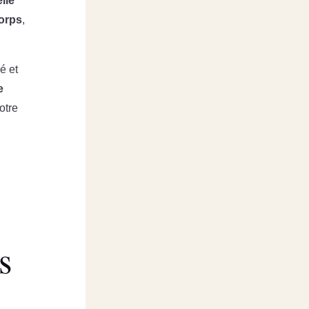
lle
corps
,
é et
e
otre
s