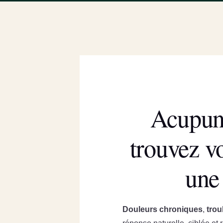
Acupunc
trouvez vo
une 
Douleurs chroniques
,
trou