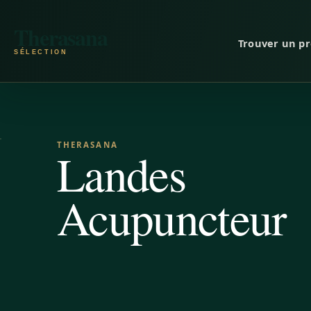
Aller au contenu
Therasana
Trouver un pr
THERASANA
Landes
Acupuncteur