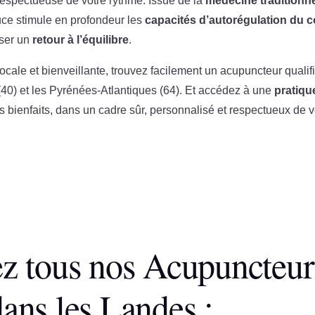
 respectueuse de votre rythme. Issue de la
médecine traditionne
uce stimule en profondeur les
capacités d’autorégulation du 
iser un
retour à l’équilibre
.
locale et bienveillante, trouvez facilement un acupuncteur qualifi
(40) et les Pyrénées-Atlantiques (64). Et accédez à une
pratiqu
 bienfaits, dans un cadre sûr, personnalisé et respectueux de v
z tous nos Acupuncteur
dans les Landes :