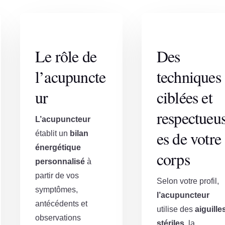
Le rôle de
Des
l’acupuncte
techniques
ur
ciblées et
respectueu
L’acupuncteur
es de votre
établit un
bilan
énergétique
corps
personnalisé
à
partir de vos
Selon votre profil,
symptômes,
l’acupuncteur
antécédents et
utilise des
aiguille
observations
stériles
, la