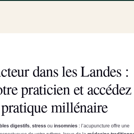
teur dans les Landes :
tre praticien et accédez
pratique millénaire
bles digestifs
,
stress
ou
insomnies
: l’acupuncture offre une