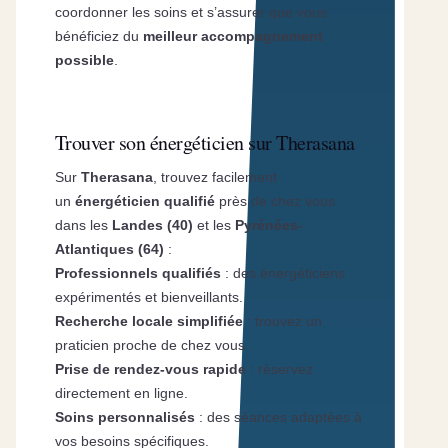
coordonner les soins et s’assurer que vous
bénéficiez du
meilleur accompagnement
possible
.
Trouver son énergéticien sur Therasana
Sur
Therasana
, trouvez facilement
un
énergéticien qualifié
près de chez vous
dans les
Landes (40)
et les
Pyrénées-
Atlantiques (64)
:
Professionnels qualifiés
: des énergéticiens
expérimentés et bienveillants.
Recherche locale simplifiée
: trouvez un
praticien proche de chez vous.
Prise de rendez-vous rapide
: réservez
directement en ligne.
Soins personnalisés
: des séances adaptées à
vos besoins spécifiques.